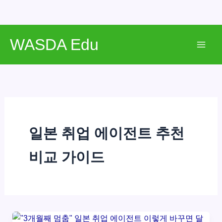
콘
WASDA Edu
텐
Mai
츠
로
Men
건
너
뛰
기
일본 취업 에이전트 추천
비교 가이드