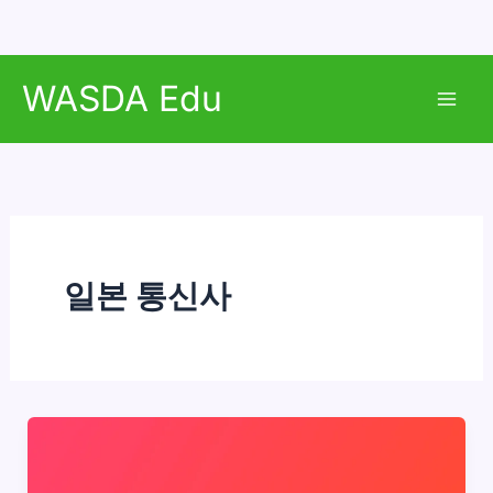
콘
WASDA Edu
텐
Mai
츠
로
Men
건
너
뛰
기
일본 통신사