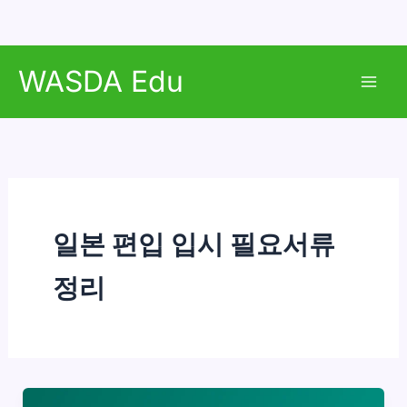
콘
WASDA Edu
텐
Mai
츠
로
Men
건
너
뛰
기
일본 편입 입시 필요서류
정리