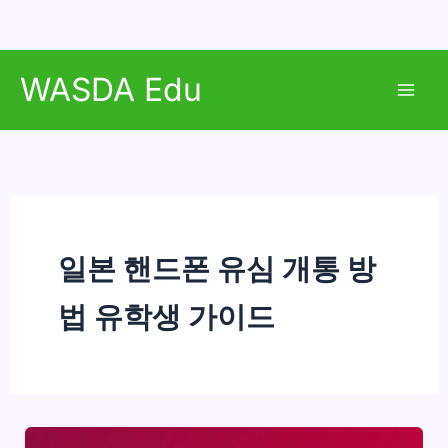
콘
WASDA Edu
텐
Mai
츠
로
Men
건
너
뛰
기
일본 핸드폰 유심 개통 방
법 유학생 가이드