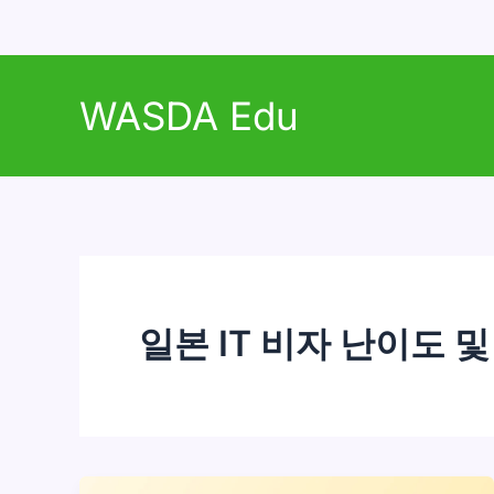
콘
텐
WASDA Edu
츠
로
건
너
뛰
기
일본 IT 비자 난이도 