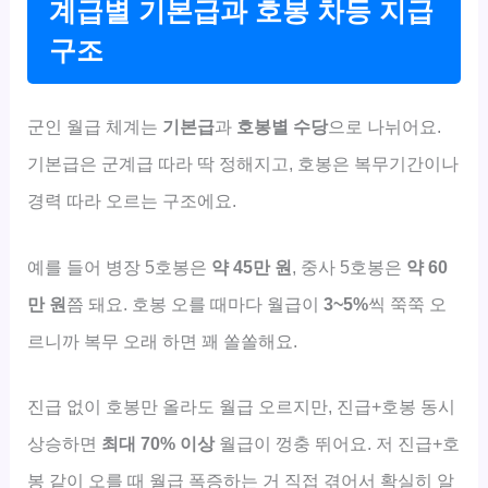
계급별 기본급과 호봉 차등 지급
구조
군인 월급 체계는
기본급
과
호봉별 수당
으로 나뉘어요.
기본급은 군계급 따라 딱 정해지고, 호봉은 복무기간이나
경력 따라 오르는 구조에요.
예를 들어 병장 5호봉은
약 45만 원
, 중사 5호봉은
약 60
만 원
쯤 돼요. 호봉 오를 때마다 월급이
3~5%
씩 쭉쭉 오
르니까 복무 오래 하면 꽤 쏠쏠해요.
진급 없이 호봉만 올라도 월급 오르지만, 진급+호봉 동시
상승하면
최대 70% 이상
월급이 껑충 뛰어요. 저 진급+호
봉 같이 오를 때 월급 폭증하는 거 직접 겪어서 확실히 알