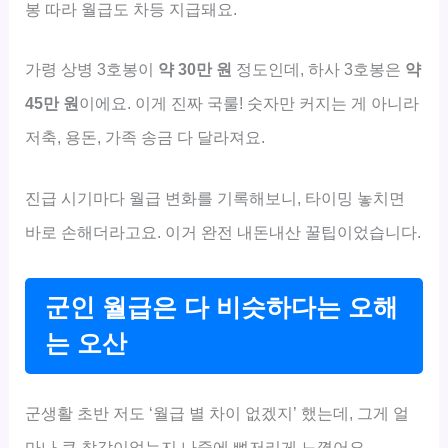
봉 따라 월급도 차등 지급돼요.
가령 상병 3호봉이
약 30만 원
정도인데, 하사 3호봉은
약
45만 원
이에요. 이게 진짜 국룰! 숫자만 커지는 게 아니라
저축, 용돈, 가족 송금 다 달라져요.
진급 시기마다 월급 변화를 기록해보니, 타이밍 놓치면
바로 손해더라고요. 이거 완전 내돈내산 꿀팁이었습니다.
군인 월급은 다 비슷하다는 오해
는 오산
군생활 초반 저도 ‘월급 별 차이 없겠지’ 했는데, 그게 얼
마나 큰 착각이었는지 나중에 뼈저리게 느꼈어요.