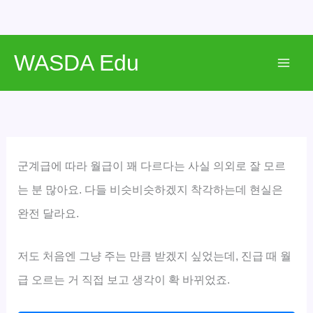
콘
WASDA Edu
텐
Mai
츠
로
Men
건
너
뛰
군계급에 따라 월급이 꽤 다르다는 사실 의외로 잘 모르
기
는 분 많아요. 다들 비슷비슷하겠지 착각하는데 현실은
완전 달라요.
저도 처음엔 그냥 주는 만큼 받겠지 싶었는데, 진급 때 월
급 오르는 거 직접 보고 생각이 확 바뀌었죠.