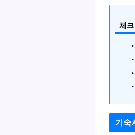
체크
기숙사