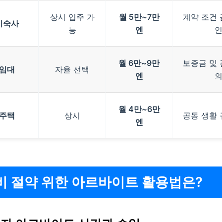
상시 입주 가
월 5만~7만
계약 조건 
기숙사
능
엔
월 6만~9만
보증금 및 
 임대
자율 선택
엔
월 4만~6만
 주택
상시
공동 생활 
엔
비 절약 위한 아르바이트 활용법은?