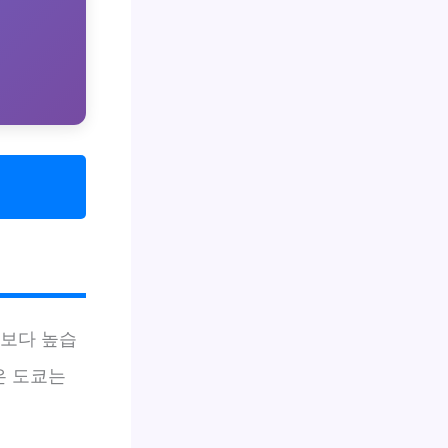
보다 높습
은 도쿄는