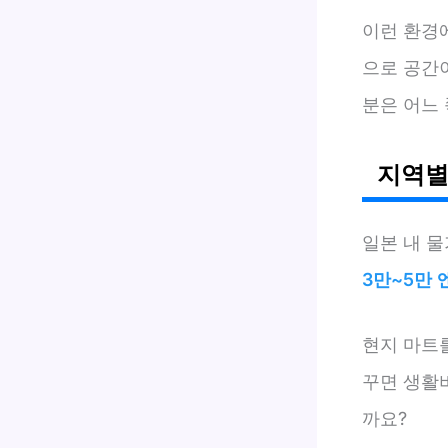
이런 환경
으로 공간
분은 어느
지역별
일본 내 
3만~5만 
현지 마트
꾸면 생활
까요?