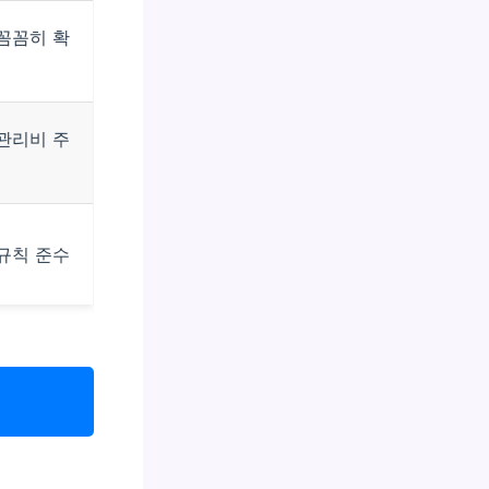
꼼꼼히 확
인
관리비 주
의
규칙 준수