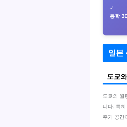
✓
통학 3
일본 
도쿄와
도쿄의 월
니다. 특히
주거 공간