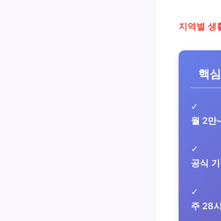
지역별 생
핵심
✓
월 2만
✓
공식 기
✓
주 28