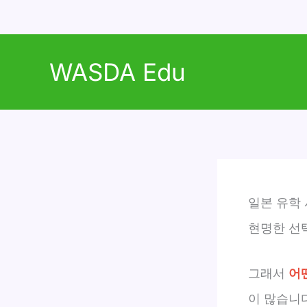
콘
텐
WASDA Edu
츠
로
건
너
뛰
기
일본 유학
현명한 선
그래서
어
이 많습니다