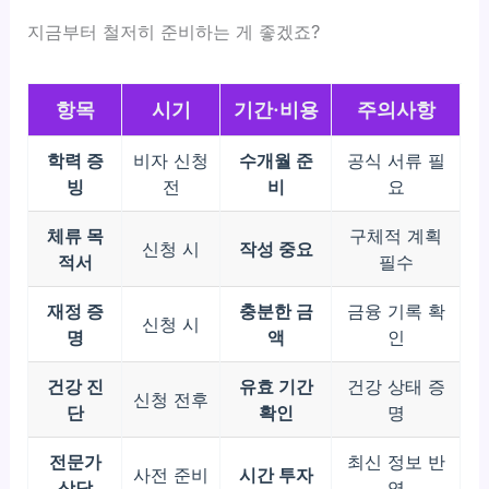
지금부터 철저히 준비하는 게 좋겠죠?
항목
시기
기간·비용
주의사항
학력 증
비자 신청
수개월 준
공식 서류 필
빙
전
비
요
체류 목
구체적 계획
신청 시
작성 중요
적서
필수
재정 증
충분한 금
금융 기록 확
신청 시
명
액
인
건강 진
유효 기간
건강 상태 증
신청 전후
단
확인
명
전문가
최신 정보 반
사전 준비
시간 투자
상담
영