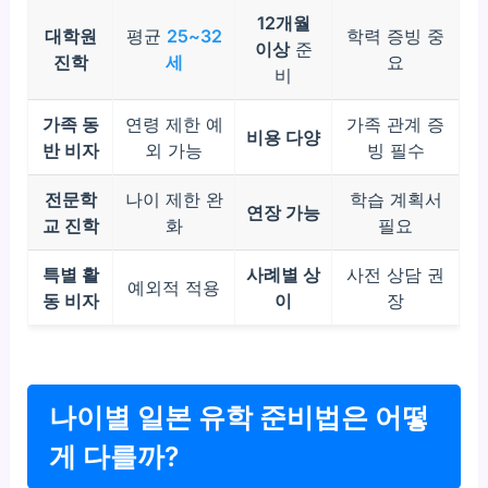
12개월
대학원
평균
25~32
학력 증빙 중
이상
준
진학
세
요
비
가족 동
연령 제한 예
가족 관계 증
비용 다양
반 비자
외 가능
빙 필수
전문학
나이 제한 완
학습 계획서
연장 가능
교 진학
화
필요
특별 활
사례별 상
사전 상담 권
예외적 적용
동 비자
이
장
나이별 일본 유학 준비법은 어떻
게 다를까?