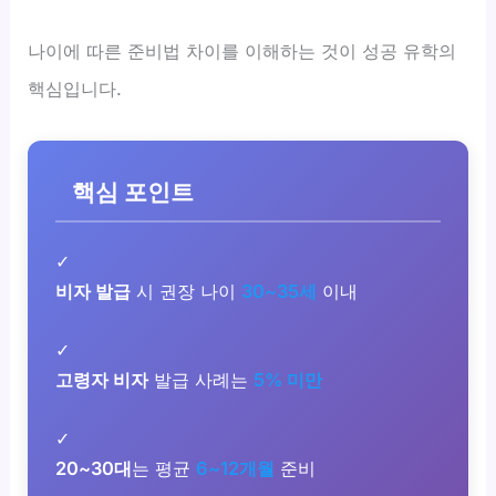
나이에 따른 준비법 차이를 이해하는 것이 성공 유학의
핵심입니다.
핵심 포인트
✓
비자 발급
시 권장 나이
30~35세
이내
✓
고령자 비자
발급 사례는
5% 미만
✓
20~30대
는 평균
6~12개월
준비