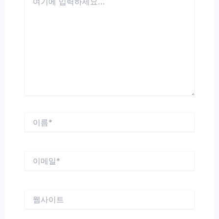
기
에
입
력
하
세
요...
이
름
*
이
메
일
*
웹
사
이