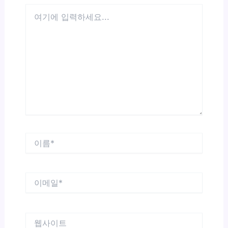
여
기
에
입
력
하
세
요...
이
름
*
이
메
일
*
웹
사