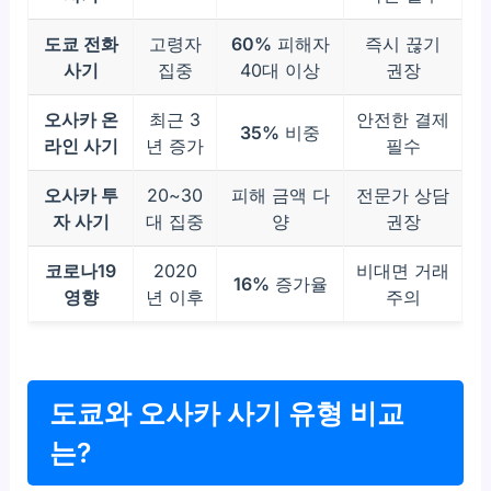
도쿄 전화
고령자
60%
피해자
즉시 끊기
사기
집중
40대 이상
권장
오사카 온
최근 3
안전한 결제
35%
비중
라인 사기
년 증가
필수
오사카 투
20~30
피해 금액 다
전문가 상담
자 사기
대 집중
양
권장
코로나19
2020
비대면 거래
16%
증가율
영향
년 이후
주의
도쿄와 오사카 사기 유형 비교
는?