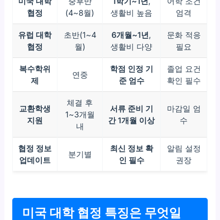
미국 대학
중후반
1학기~1년
,
어학 조건
협정
(4~8월)
생활비 높음
엄격
유럽 대학
초반(1~4
6개월~1년
,
문화 적응
협정
월)
생활비 다양
필요
복수학위
학점 인정 기
졸업 요건
연중
제
준 엄수
확인 필수
체결 후
교환학생
서류 준비 기
마감일 엄
1~3개월
지원
간 1개월 이상
수
내
협정 정보
최신 정보 확
알림 설정
분기별
업데이트
인 필수
권장
미국 대학 협정 특징은 무엇일