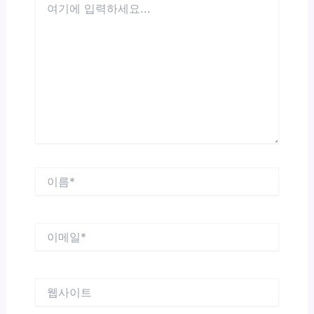
기
에
입
력
하
세
요...
이
름
*
이
메
일
*
웹
사
이