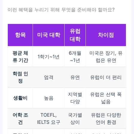
이런 혜택을 누리기 위해 무엇을 준비해야 할까요?
유럽
항목
미국 대학
차이점
대학
평균 체
6개월
미국은 장기, 유
1학기~1년
류 기간
~1년
럽은 유연
학점 인
엄격
유연
유럽이 더 편리
정
지역별
유럽은 선택 폭
생활비
높음
다양
넓음
어학 조
TOEFL,
국가별
유럽은 다양한
건
IELTS 요구
상이
언어 환경