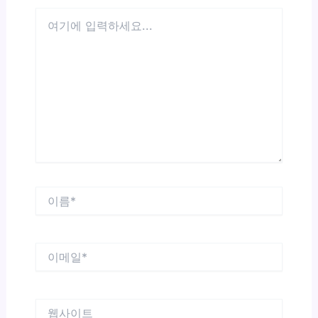
여
기
에
입
력
하
세
요...
이
름
*
이
메
일
*
웹