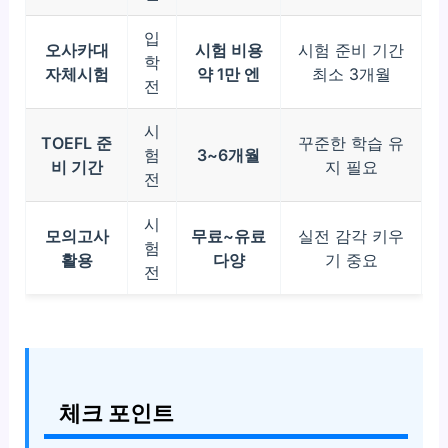
입
오사카대
시험 비용
시험 준비 기간
학
자체시험
약 1만 엔
최소 3개월
전
시
TOEFL 준
꾸준한 학습 유
험
3~6개월
비 기간
지 필요
전
시
모의고사
무료~유료
실전 감각 키우
험
활용
다양
기 중요
전
체크 포인트