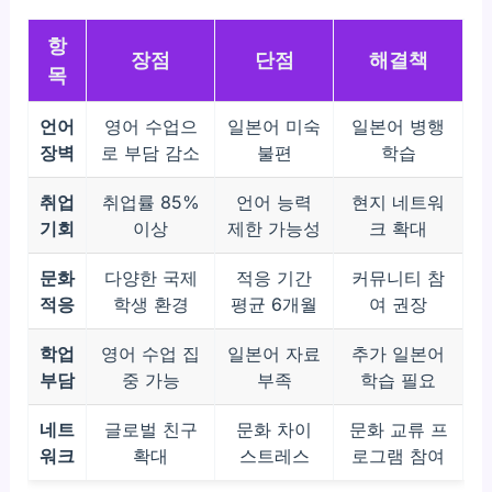
항
장점
단점
해결책
목
언어
영어 수업으
일본어 미숙
일본어 병행
장벽
로 부담 감소
불편
학습
취업
취업률 85%
언어 능력
현지 네트워
기회
이상
제한 가능성
크 확대
문화
다양한 국제
적응 기간
커뮤니티 참
적응
학생 환경
평균 6개월
여 권장
학업
영어 수업 집
일본어 자료
추가 일본어
부담
중 가능
부족
학습 필요
네트
글로벌 친구
문화 차이
문화 교류 프
워크
확대
스트레스
로그램 참여