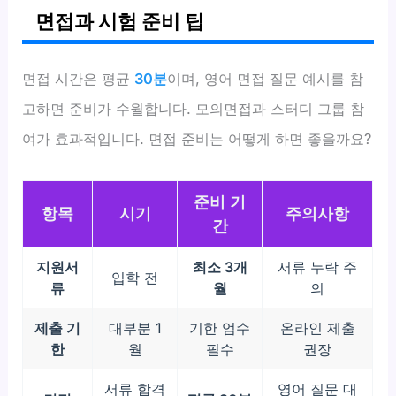
면접과 시험 준비 팁
면접 시간은 평균
30분
이며, 영어 면접 질문 예시를 참
고하면 준비가 수월합니다. 모의면접과 스터디 그룹 참
여가 효과적입니다. 면접 준비는 어떻게 하면 좋을까요?
준비 기
항목
시기
주의사항
간
지원서
최소 3개
서류 누락 주
입학 전
류
월
의
제출 기
대부분 1
기한 엄수
온라인 제출
한
월
필수
권장
서류 합격
영어 질문 대