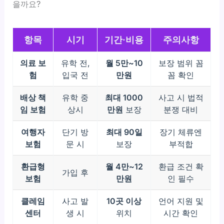
을까요?
항목
시기
기간·비용
주의사항
의료 보
유학 전,
월 5만~10
보장 범위 꼼
험
입국 전
만원
꼼 확인
배상 책
유학 중
최대 1000
사고 시 법적
임 보험
상시
만원
보장
분쟁 대비
여행자
단기 방
최대 90일
장기 체류엔
보험
문 시
보장
부적합
환급형
월 4만~12
환급 조건 확
가입 후
보험
만원
인 필수
클레임
사고 발
10곳 이상
언어 지원 및
센터
생 시
위치
시간 확인