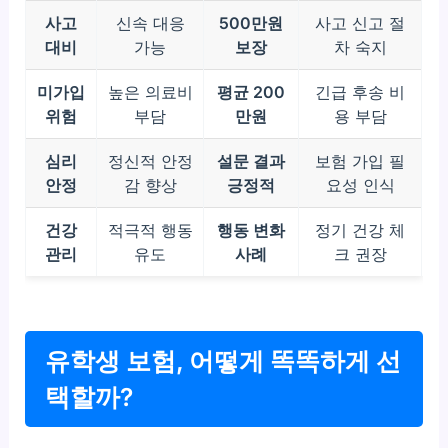
사고
신속 대응
500만원
사고 신고 절
대비
가능
보장
차 숙지
미가입
높은 의료비
평균 200
긴급 후송 비
위험
부담
만원
용 부담
심리
정신적 안정
설문 결과
보험 가입 필
안정
감 향상
긍정적
요성 인식
건강
적극적 행동
행동 변화
정기 건강 체
관리
유도
사례
크 권장
유학생 보험, 어떻게 똑똑하게 선
택할까?