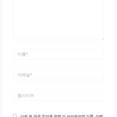
입
력
하
세
요...
이
름
*
이
메
일
*
웹
사
이
트
다음 번 댓글 작성을 위해 이 브라우저에 이름, 이메