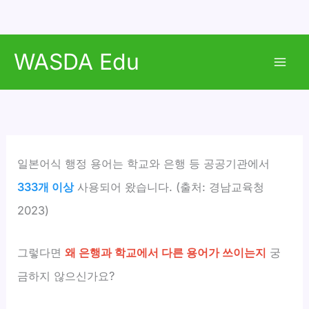
콘
WASDA Edu
텐
Mai
츠
로
Men
건
너
뛰
일본어식 행정 용어는 학교와 은행 등 공공기관에서
기
333개 이상
사용되어 왔습니다. (출처: 경남교육청
2023)
그렇다면
왜 은행과 학교에서 다른 용어가 쓰이는지
궁
금하지 않으신가요?