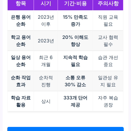
항목
시기
기간·비용
주의사항
은행 용어
2023년
15% 만족도
직원 교육
순화
이후
증가
필요
학교 용어
20% 이해도
교사 협력
2023년
순화
향상
필수
일상 용어
최근 6
지속적 학습
습관 개선
순화
개월
필요
중요
순화 작업
순차적
소통 오류
일관성 유
효과
진행
30% 감소
지 필요
학습 자료
333개 단어
자주 복습
상시
활용
제공
권장