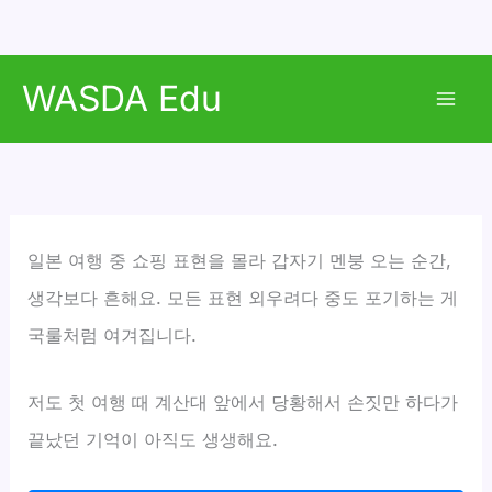
콘
WASDA Edu
텐
Mai
츠
로
Men
건
너
뛰
일본 여행 중 쇼핑 표현을 몰라 갑자기 멘붕 오는 순간,
기
생각보다 흔해요. 모든 표현 외우려다 중도 포기하는 게
국룰처럼 여겨집니다.
저도 첫 여행 때 계산대 앞에서 당황해서 손짓만 하다가
끝났던 기억이 아직도 생생해요.