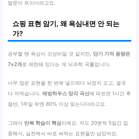
말문이 트이더라고요.
쇼핑 표현 암기, 왜 욕심내면 안 되는
가?
공부할 땐 욕심이 갓성비일 것 같지만,
단기 기억 용량은
7±2개
로 제한돼 있다는 게 뇌과학 국룰입니다.
너무 많은 표현을 한 번에 넣으려다 뇌정지 오고, 결국
다 까먹습니다.
에빙하우스 망각 곡선
에 따르면 1시간 후
절반, 1주일 뒤엔 80% 이상 잊는다더라고요.
그래서
반복 학습이 핵심
이에요. 저도 20분씩 5일간 집
중해서, 실전에서 바로 써먹는 표현들만 남았어요.