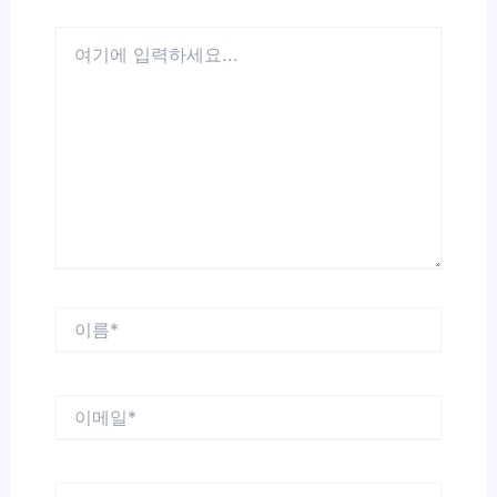
여
기
에
입
력
하
세
요...
이
름
*
이
메
일
*
웹