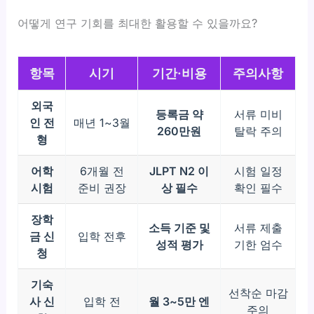
어떻게 연구 기회를 최대한 활용할 수 있을까요?
항목
시기
기간·비용
주의사항
외국
등록금 약
서류 미비
인 전
매년 1~3월
260만원
탈락 주의
형
어학
6개월 전
JLPT N2 이
시험 일정
시험
준비 권장
상 필수
확인 필수
장학
소득 기준 및
서류 제출
금 신
입학 전후
성적 평가
기한 엄수
청
기숙
선착순 마감
사 신
입학 전
월 3~5만 엔
주의