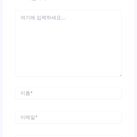
여
기
에
입
력
하
세
요...
이
름
*
이
메
일
*