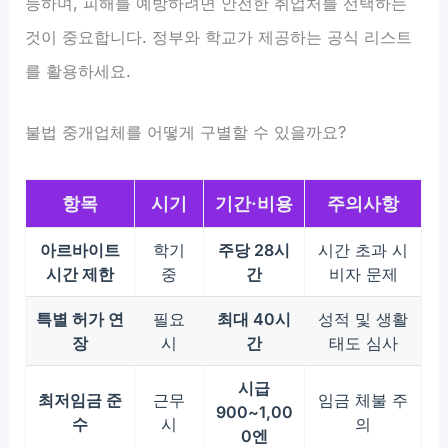
능하며, 피해를 예방하려면 안전한 취업처를 선택하는
것이 중요합니다. 정부와 학교가 제공하는 공식 리스트
를 활용하세요.
불법 중개업체를 어떻게 구별할 수 있을까요?
항목
시기
기간·비용
주의사항
아르바이트
학기
주당 28시
시간 초과 시
시간 제한
중
간
비자 문제
특별 허가 연
필요
최대 40시
성적 및 생활
장
시
간
태도 심사
시급
최저임금 준
근무
임금 체불 주
900~1,00
수
시
의
0엔