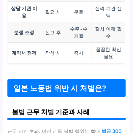
상담 기관 이
신뢰 기관 선
필요 시
무료
용
택
수주~수
절차 이해 필
분쟁 조정
신고 후
개월
수
꼼꼼한 확인
계약서 점검
작성 시
즉시
필요
일본 노동법 위반 시 처벌은?
불법 근무 처벌 기준과 사례
근무 시간 초과, 미신고 등 불법 행위는 최대
벌금 300