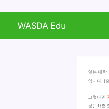
콘
텐
WASDA Edu
츠
로
건
너
뛰
기
일본 대학
입니다. (
그렇다면
불안함을 