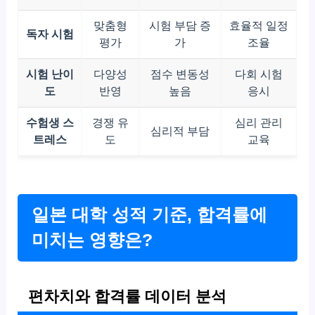
맞춤형
시험 부담 증
효율적 일정
독자 시험
평가
가
조율
시험 난이
다양성
점수 변동성
다회 시험
도
반영
높음
응시
수험생 스
경쟁 유
심리 관리
심리적 부담
트레스
도
교육
일본 대학 성적 기준, 합격률에
미치는 영향은?
편차치와 합격률 데이터 분석