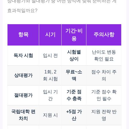
상대평가와 절대평가 중 어떤 방식에 맞춰 준비하는 게
효과적일까요?
기간·비
항목
시기
주의사항
용
시험별
난이도 변동
독자 시험
입시 전
상이
확인 필요
1회, 2
무료~소
점수 차이 주
상대평가
회 시험
액
의
입시 기
기준 점
기준 점수 확
절대평가
간
수 충족
인 필수
국립대학 편
+5점 가
지원 전략 반
지원 시
차치
산
영