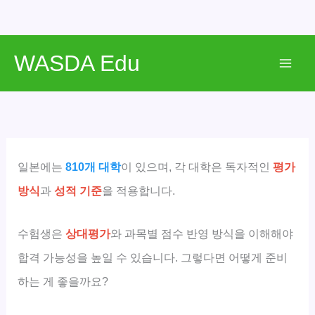
콘
WASDA Edu
텐
Mai
츠
로
Men
건
너
뛰
일본에는
810개 대학
이 있으며, 각 대학은 독자적인
평가
기
방식
과
성적 기준
을 적용합니다.
수험생은
상대평가
와 과목별 점수 반영 방식을 이해해야
합격 가능성을 높일 수 있습니다. 그렇다면 어떻게 준비
하는 게 좋을까요?