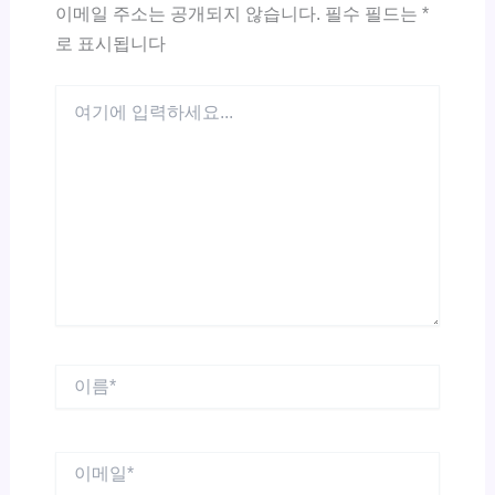
이메일 주소는 공개되지 않습니다.
필수 필드는
*
로 표시됩니다
여
기
에
입
력
하
세
요...
이
름
*
이
메