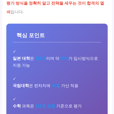
평가 방식을 정확히 알고 전략을 세우는 것이 합격의 열
쇠
입니다.
핵심 포인트
✓
일본 대학
은
810개
이며 약
80%
가 입시방식으로
지원 가능
✓
국립대학
은 편차치에
+5점
가산 적용
✓
수학
과목은
110점 만점
기준으로 평가