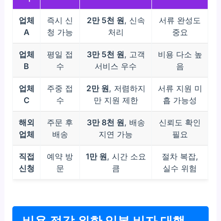
업체
즉시 신
2만 5천 원
, 신속
서류 완성도
A
청 가능
처리
중요
업체
평일 접
3만 5천 원
, 고객
비용 다소 높
B
수
서비스 우수
음
업체
주중 접
2만 원
, 저렴하지
서류 지원 미
C
수
만 지원 제한
흡 가능성
해외
주문 후
3만 8천 원
, 배송
신뢰도 확인
업체
배송
지연 가능
필요
직접
예약 방
1만 원
, 시간 소요
절차 복잡,
신청
문
큼
실수 위험
비용 절감 위한 일본 비자 대행