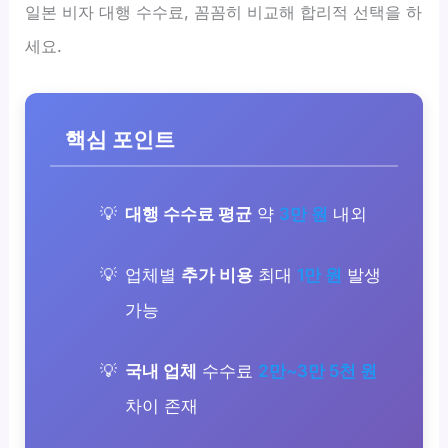
일본 비자 대행 수수료, 꼼꼼히 비교해 합리적 선택을 하
세요.
핵심 포인트
대행 수수료 평균
약
3만 원
내외
업체별
추가 비용
최대
1만 원
발생
가능
국내 업체
수수료
2만~3만 5천 원
차이 존재