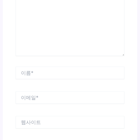
에
입
력
하
세
요...
이
름
*
이
메
일
*
웹
사
이
트