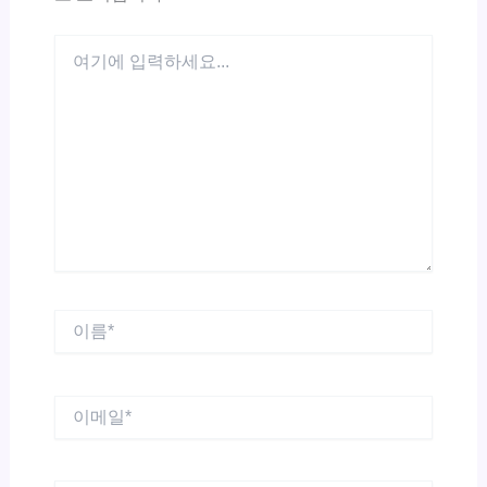
여
기
에
입
력
하
세
요...
이
름
*
이
메
일
*