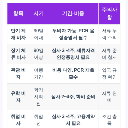
주의사
항목
시기
기간·비용
항
단기 체
90일
무비자 가능, PCR 음
서류 누
재 비자
이내
성증명서 필수
락 주의
장기 체
90일
심사 2~4주, 재류자격
서류 준
류 비자
이상
인정증명서 필요
비 철저
관광 비
여행
비용 다양, PCR 제출
입국 규
자
기간
필수
정 확인
학기
유학 비
서류 완
시작
심사 2~4주, 학비 준비
자
비
전
취업 비
취업
심사 2~4주, 고용계약
조건 충
자
전
서 필요
족