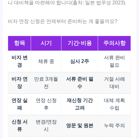
니 대비책을 마련해야 합니다(출처: 일본 법무성 2023).
비자 연장 신청은 언제부터 준비하는 게 좋을까요?
항목
시기
기간·비용
주의사항
비자 변
서류 완비
체류 중
심사 2주
경
필요
비자 연
만료 3개월
서류 준비 필
거절 사례
장
전
수
대비
연장 실
연장 신청
재신청 기간
대체 계획
패
후
고려
수립
신청 서
변경/연장
영문 및 원본
누락 주의
류
시