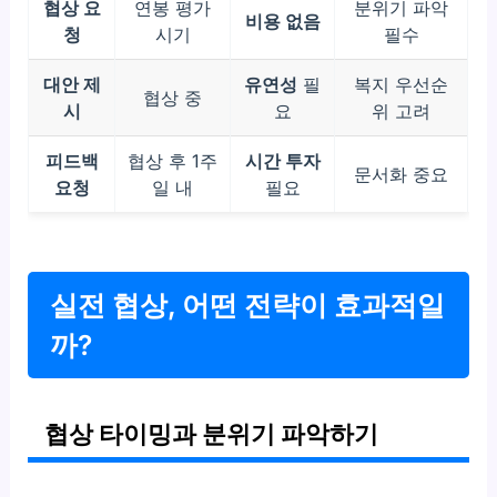
협상 요
연봉 평가
분위기 파악
비용 없음
청
시기
필수
대안 제
유연성
필
복지 우선순
협상 중
시
요
위 고려
피드백
협상 후 1주
시간 투자
문서화 중요
요청
일 내
필요
실전 협상, 어떤 전략이 효과적일
까?
협상 타이밍과 분위기 파악하기