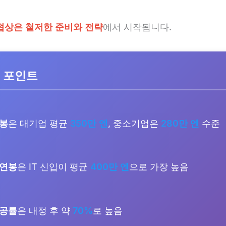
협상은 철저한 준비와 전략
에서 시작됩니다.
 포인트
연봉
은 대기업 평균
350만 엔
, 중소기업은
280만 엔
수준
 연봉
은 IT 신입이 평균
400만 엔
으로 가장 높음
성공률
은 내정 후 약
70%
로 높음