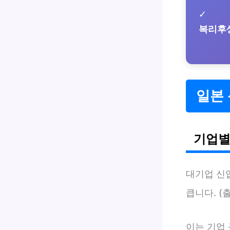
✓
복리후
일본
기업별
대기업 신
큽니다. (
이는 기업