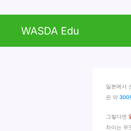
콘
텐
WASDA Edu
츠
로
건
너
뛰
기
일본에서 
은 약
300
그렇다면
차이는 무