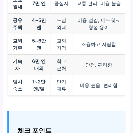
7만 엔
중심지
교통 편리, 비용 높음
월세
공유
4~5만
도심
비용 절감, 네트워크
주택
엔
외곽
형성 용이
교외
5~6만
교외
조용하고 저렴함
거주
엔
지역
기숙
6만 엔
학교
안전, 편리함
사
내외
근처
임시
1~2만
단기
비용 높음, 편리함
숙소
엔/일
체류
체크 포인트