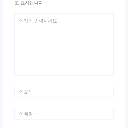
로 표시됩니다
여
기
에
입
력
하
세
요...
이
름
*
이
메
일
*