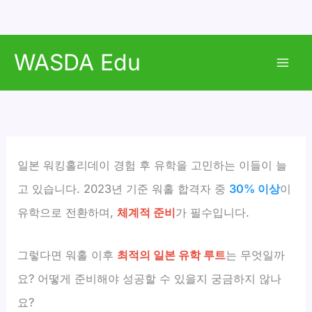
콘
WASDA Edu
텐
Mai
츠
로
Men
건
너
뛰
일본 워킹홀리데이 경험 후 유학을 고민하는 이들이 늘
기
고 있습니다. 2023년 기준 워홀 합격자 중
30% 이상
이
유학으로 전환하며,
체계적 준비
가 필수입니다.
그렇다면 워홀 이후
최적의 일본 유학 루트
는 무엇일까
요? 어떻게 준비해야 성공할 수 있을지 궁금하지 않나
요?