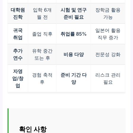
대학원
입학 6개
시험 및 연구
장학금 활용
진학
월 전
준비 필요
가능
귀국
일본어 활용
졸업 직후
취업률 85%
취업
직무 증가
추가
유학 중간
비용 다양
전문성 강화
연수
또는 후
자영
경험 축적
준비 기간 다
리스크 관리
업/창
후
양
필요
업
확인 사항