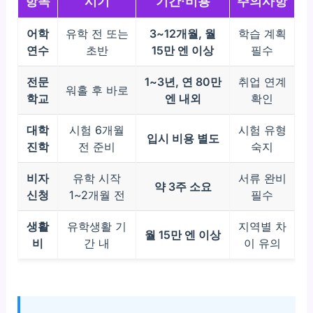
항목
시기
기간·비용
주의사항
어학
유학 전 또는
3~12개월, 월
학습 계획
연수
초반
15만 엔 이상
필수
전문
1~3년, 연 80만
취업 연계
워홀 후 바로
학교
엔 내외
확인
대학
시험 6개월
시험 유형
입시 비용 별도
진학
전 준비
숙지
비자
유학 시작
서류 완비
약 3주 소요
신청
1~2개월 전
필수
생활
유학생활 기
지역별 차
월 15만 엔 이상
비
간 내
이 유의