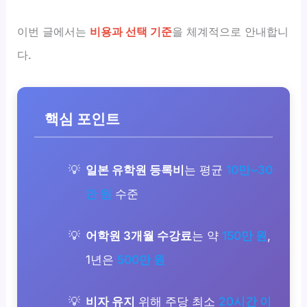
이번 글에서는
비용과 선택 기준
을 체계적으로 안내합니
다.
핵심 포인트
일본 유학원 등록비
는 평균
10만~30
만 원
수준
어학원 3개월 수강료
는 약
150만 원
,
1년은
500만 원
비자 유지
위해 주당 최소
20시간 이