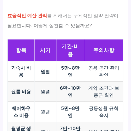
효율적인 예산 관리
를 위해서는 구체적인 절약 전략이
필요합니다. 어떻게 실천할 수 있을까요?
기간·비
항목
시기
주의사항
용
기숙사 비
5만~8만
공용 공간 관리
월별
용
엔
확인
6만~10만
계약 조건과 보
원룸 비용
월별
엔
증금 확인
쉐어하우
5만~8만
공동생활 규칙
월별
스 비용
엔
숙지
월평균 생
7만~10만