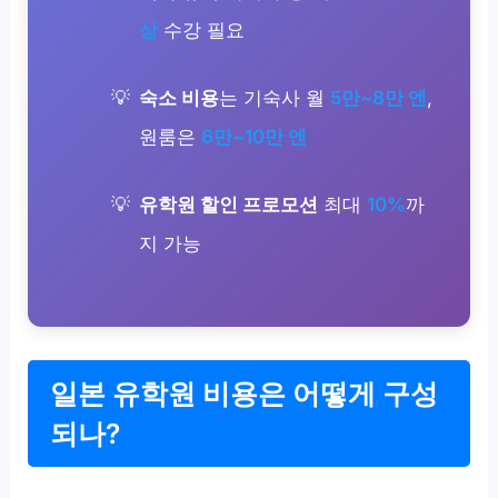
상
수강 필요
숙소 비용
는 기숙사 월
5만~8만 엔
,
원룸은
6만~10만 엔
유학원 할인 프로모션
최대
10%
까
지 가능
일본 유학원 비용은 어떻게 구성
되나?