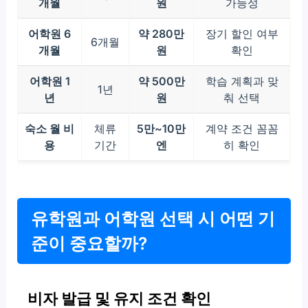
개월
원
가능성
어학원 6
약 280만
장기 할인 여부
6개월
개월
원
확인
어학원 1
약 500만
학습 계획과 맞
1년
년
원
춰 선택
숙소 월 비
체류
5만~10만
계약 조건 꼼꼼
용
기간
엔
히 확인
유학원과 어학원 선택 시 어떤 기
준이 중요할까?
비자 발급 및 유지 조건 확인