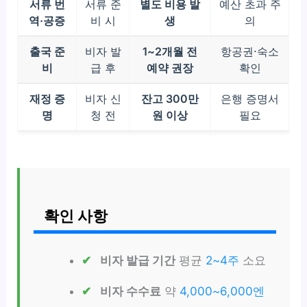
서류 번
서류 준
별도 비용 발
예산 초과 주
역·공증
비 시
생
의
출국 준
비자 발
1~2개월 전
항공권·숙소
비
급 후
예약 권장
확인
재정 증
비자 신
잔고 300만
은행 증명서
명
청 전
원 이상
필요
확인 사항
비자 발급 기간
평균
2~4주
소요
비자 수수료
약
4,000~6,000엔