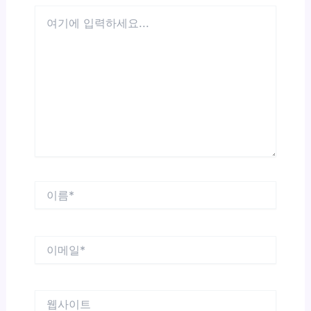
여
기
에
입
력
하
세
요...
이
름
*
이
메
일
*
웹
사