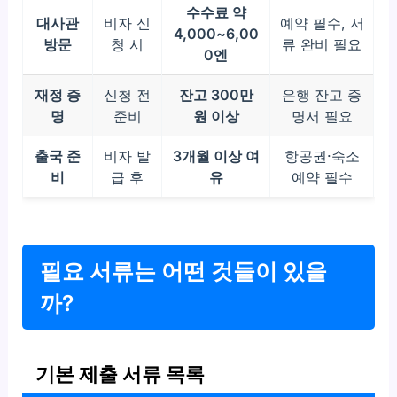
수수료 약
대사관
비자 신
예약 필수, 서
4,000~6,00
방문
청 시
류 완비 필요
0엔
재정 증
신청 전
잔고 300만
은행 잔고 증
명
준비
원 이상
명서 필요
출국 준
비자 발
3개월 이상 여
항공권·숙소
비
급 후
유
예약 필수
필요 서류는 어떤 것들이 있을
까?
기본 제출 서류 목록