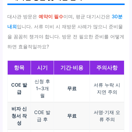
대사관 방문은
예약이 필수
이며, 평균 대기시간은
30분
내외
입니다. 서류 미비 시 재방문 사례가 많으니 준비물
을 꼼꼼히 챙겨야 합니다. 방문 전 필요한 준비를 어떻게
하면 효율적일까요?
항목
시기
기간·비용
주의사항
신청 후
COE 발
서류 누락 시
1~3개
무료
급
지연 주의
월
비자 신
COE 발
서명·기재 오
청서 작
무료
급 후
류 주의
성