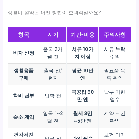
생활비 절약은 어떤 방법이 효과적일까요?
항목
시기
기간·비용
주의사항
출국 2개
서류 10가
서류 누락
비자 신청
월 전
지 이상
주의
생활용품
출국 전/
평균 10만
필요품 목
구매
현지
엔
록 확인
국공립 50
납부 기한
학비 납부
입학 전
만 엔
엄수
입국 1~2
월세 3만
계약 조건
숙소 계약
달 전
~5만 엔
확인
건강검진
보험 미가
입국 전
가입 필수