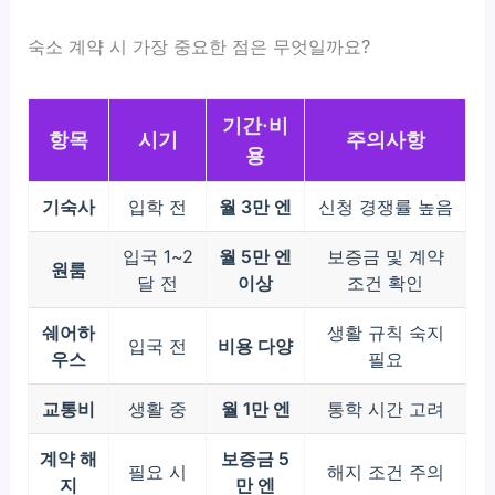
숙소 계약 시 가장 중요한 점은 무엇일까요?
기간·비
항목
시기
주의사항
용
기숙사
입학 전
월 3만 엔
신청 경쟁률 높음
입국 1~2
월 5만 엔
보증금 및 계약
원룸
달 전
이상
조건 확인
쉐어하
생활 규칙 숙지
입국 전
비용 다양
우스
필요
교통비
생활 중
월 1만 엔
통학 시간 고려
계약 해
보증금 5
필요 시
해지 조건 주의
지
만 엔