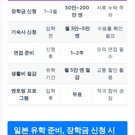
50만~200
서류 누락 주
장학금 신청
1~3월
만 엔
의
입학
월 3만~5만
수용률 확인
기숙사 신청
전
엔
필요
신청
모의 면접 필
면접 준비
1~2주
후
수
유학
월 5만 엔 절
교통 할인 활
생활비 절감
기간
감
용
멘토링 프로
입학
적극 참여 권
무료
그램
후
장
일본 유학 준비, 장학금 신청 시