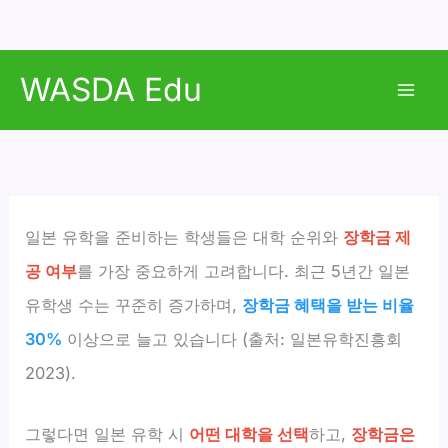
콘
WASDA Edu
텐
Mai
츠
로
Men
건
너
뛰
일본 유학을 준비하는 학생들은 대학 순위와
장학금 제
기
공 여부
를 가장 중요하게 고려합니다. 최근 5년간 일본
유학생 수는 꾸준히 증가하며,
장학금 혜택을 받는 비율
30%
이상으로 늘고 있습니다 (출처: 일본유학진흥회
2023).
그렇다면 일본 유학 시
어떤 대학을 선택
하고,
장학금은