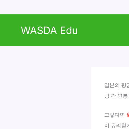
콘
텐
WASDA Edu
츠
로
건
너
뛰
기
일본의 평
방 간 연봉
그렇다면
이 유리할