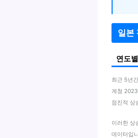
일본 
연도별
최근 5년
계청 202
점진적 상
이러한 상
데이터입니