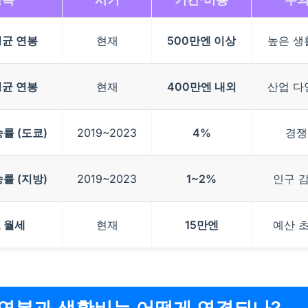
평균 연봉
현재
500만엔 이상
높은 생
평균 연봉
현재
400만엔 내외
산업 다
률 (도쿄)
2019~2023
4%
경쟁
률 (지방)
2019~2023
1~2%
인구 
 월세
현재
15만엔
예산 