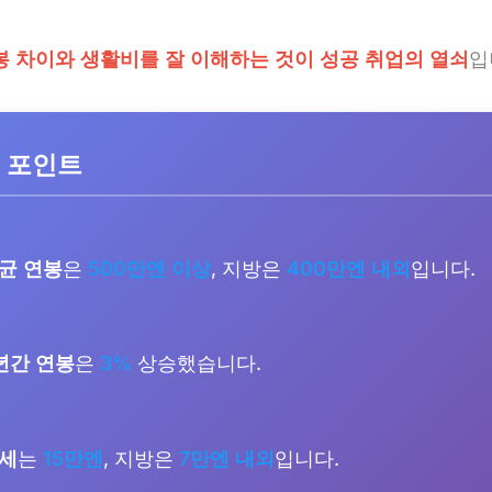
봉 차이와 생활비를 잘 이해하는 것이 성공 취업의 열쇠
입
 포인트
균 연봉
은
500만엔 이상
, 지방은
400만엔 내외
입니다.
년간 연봉
은
3%
상승했습니다.
월세
는
15만엔
, 지방은
7만엔 내외
입니다.