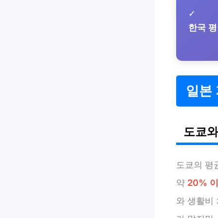
✓
한국 평
일본 
도쿄와
도쿄의 평
약
20% 
와 생활비 