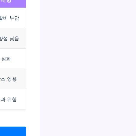
활비 부담
양성 낮음
 심화
감소 영향
초과 위험