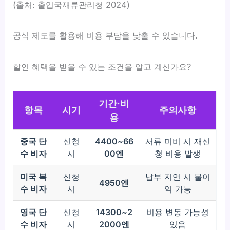
(출처: 출입국재류관리청 2024)
공식 제도를 활용해 비용 부담을 낮출 수 있습니다.
할인 혜택을 받을 수 있는 조건을 알고 계신가요?
기간·비
항목
시기
주의사항
용
중국 단
신청
4400~66
서류 미비 시 재신
수 비자
시
00엔
청 비용 발생
미국 복
신청
납부 지연 시 불이
4950엔
수 비자
시
익 가능
영국 단
신청
14300~2
비용 변동 가능성
수 비자
시
2000엔
있음