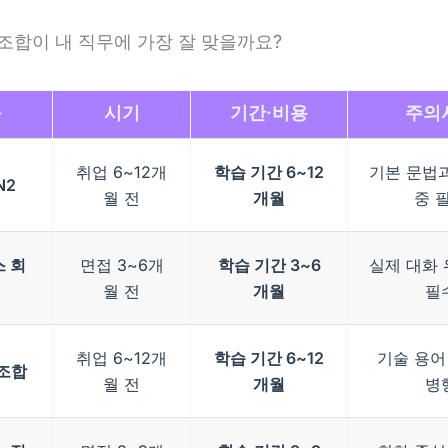
조합이 내 직무에 가장 잘 맞을까요?
목
시기
기간·비용
주의
취업 6~12개
학습 기간 6~12
기본 문법과
N2
월 전
개월
중 
 회
면접 3~6개
학습 기간 3~6
실제 대화 
월 전
개월
필
취업 6~12개
학습 기간 6~12
기술 용어
 조합
월 전
개월
병