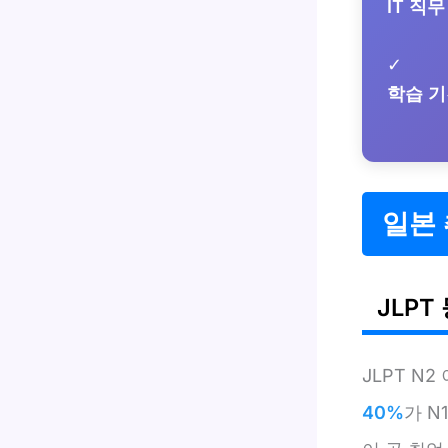
IT 직무
✓
학습 
일본 
JLP
JLPT N
40%
가 N