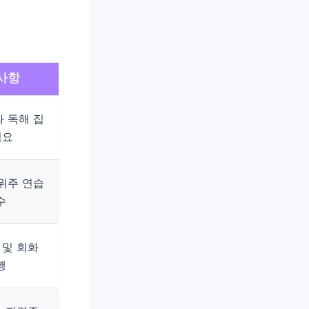
사항
 독해 집
필요
위주 연습
수
 및 회화
행