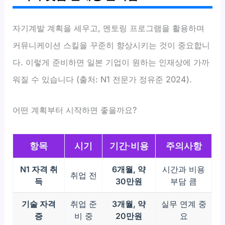
자기계발 계획을 세우고, 멘토링 프로그램을 활용하며
커뮤니케이션 스킬을 꾸준히 향상시키는 것이 중요합니
다. 이렇게 준비하면 일본 기업이 원하는 인재상에 가까
워질 수 있습니다 (출처: N1 전문가 정유준 2024).
어떤 계획부터 시작하면 좋을까요?
항목
시기
기간·비용
주의사항
N1 자격 취
6개월, 약
시간과 비용
취업 전
득
30만원
부담 큼
기술 자격
취업 준
3개월, 약
실무 연계 중
증
비 중
20만원
요