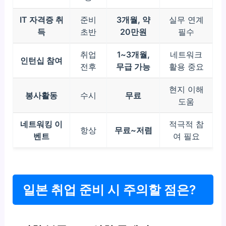
IT 자격증 취
준비
3개월, 약
실무 연계
득
초반
20만원
필수
취업
1~3개월,
네트워크
인턴십 참여
전후
무급 가능
활용 중요
현지 이해
봉사활동
수시
무료
도움
네트워킹 이
적극적 참
항상
무료~저렴
벤트
여 필요
일본 취업 준비 시 주의할 점은?