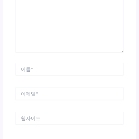
입
력
하
세
요...
이
름
*
이
메
일
*
웹
사
이
트