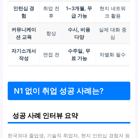
인턴십 경
취업 전
1~3개월, 무
현지 네트워
험
후
급 가능
크 활용
커뮤니케이
수시, 비용
실제 대화 중
항상
션 교육
다양
심
자기소개서
수주일, 무
면접 전
차별화 필수
작성
료 가능
N1 없이 취업 성공 사례는?
성공 사례 인터뷰 요약
한국외대 졸업생, 기술직 취업자, 현지 인턴십 경험자 등