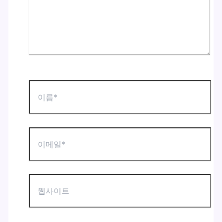
하
세
요...
이
름
*
이
메
일
*
웹
사
이
트