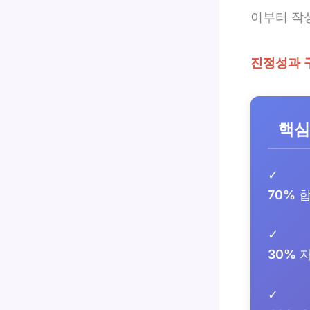
이부터 작
진정성과 
핵심
✓
70%
합
✓
30%
자
✓