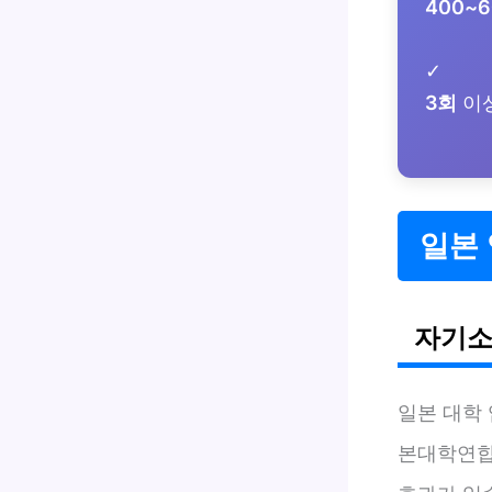
400~
✓
3회
이상
일본
자기소
일본 대학
본대학연합 