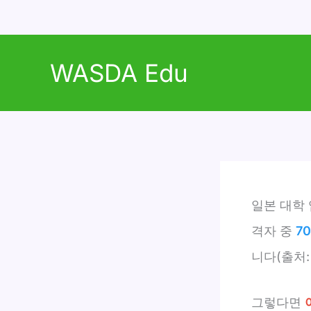
콘
텐
WASDA Edu
츠
로
건
너
뛰
기
일본 대학
격자 중
7
니다(출처:
그렇다면