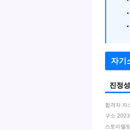
자기소
진정성
합격자 자
구소 202
스토리텔링