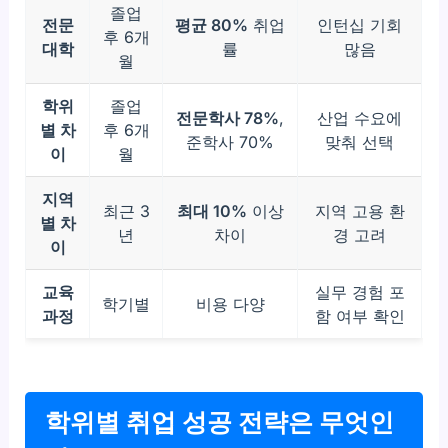
졸업
전문
평균 80%
취업
인턴십 기회
후 6개
대학
률
많음
월
학위
졸업
전문학사 78%
,
산업 수요에
별 차
후 6개
준학사 70%
맞춰 선택
이
월
지역
최근 3
최대 10%
이상
지역 고용 환
별 차
년
차이
경 고려
이
교육
실무 경험 포
학기별
비용 다양
과정
함 여부 확인
학위별 취업 성공 전략은 무엇인