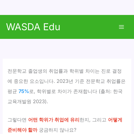
콘
WASDA Edu
텐
Mai
츠
로
Men
건
너
뛰
전문학교 졸업생의 취업률과 학위별 차이는 진로 결정
기
에 중요한 요소입니다. 2023년 기준 전문학교 취업률은
평균
75%
로, 학위별로 차이가 존재합니다 (출처: 한국
교육개발원 2023).
그렇다면
어떤 학위가 취업에 유리
한지, 그리고
어떻게
준비해야 할까
궁금하지 않나요?