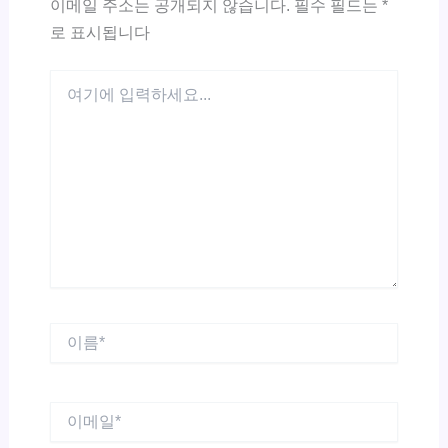
이메일 주소는 공개되지 않습니다.
필수 필드는
*
로 표시됩니다
여
기
에
입
력
하
세
요...
이
름
*
이
메