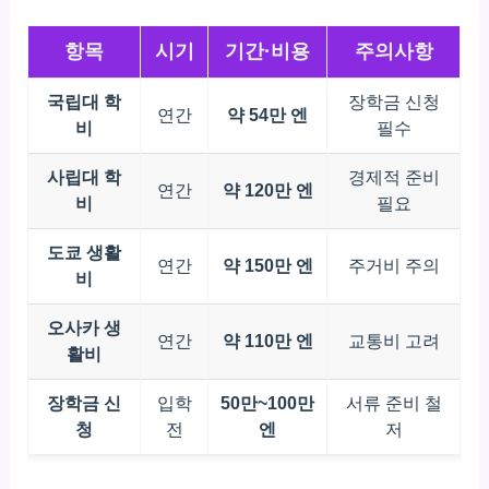
항목
시기
기간·비용
주의사항
국립대 학
장학금 신청
연간
약 54만 엔
비
필수
사립대 학
경제적 준비
연간
약 120만 엔
비
필요
도쿄 생활
연간
약 150만 엔
주거비 주의
비
오사카 생
연간
약 110만 엔
교통비 고려
활비
장학금 신
입학
50만~100만
서류 준비 철
청
전
엔
저