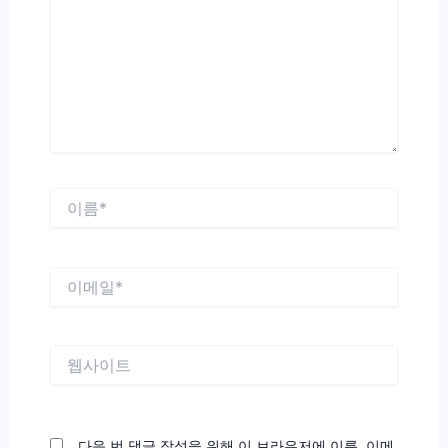
입
력
하
세
요...
이
름
*
이
메
일
*
웹
사
이
트
다음 번 댓글 작성을 위해 이 브라우저에 이름, 이메