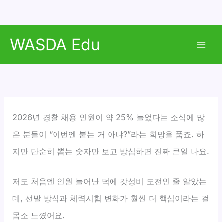
콘
WASDA Edu
텐
Mai
츠
로
Men
건
너
뛰
2026년 경찰 채용 인원이 약 25% 늘었다는 소식에 많
기
은 분들이 “이번엔 붙는 거 아냐?”라는 희망을 품죠. 하
지만 단순히 뽑는 숫자만 보고 방심하면 진짜 큰일 나요.
저도 처음엔 인원 늘어난 덕에 갓성비 도전인 줄 알았는
데, 선발 방식과 체력시험 변화가 훨씬 더 핵심이라는 걸
몸소 느꼈어요.