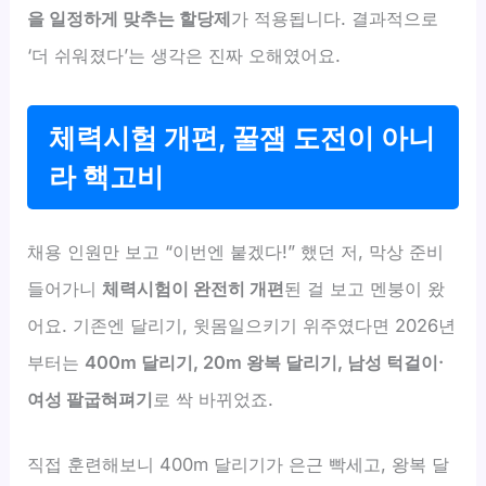
을 일정하게 맞추는 할당제
가 적용됩니다. 결과적으로
‘더 쉬워졌다’는 생각은 진짜 오해였어요.
체력시험 개편, 꿀잼 도전이 아니
라 핵고비
채용 인원만 보고 “이번엔 붙겠다!” 했던 저, 막상 준비
들어가니
체력시험이 완전히 개편
된 걸 보고 멘붕이 왔
어요. 기존엔 달리기, 윗몸일으키기 위주였다면 2026년
부터는
400m 달리기, 20m 왕복 달리기, 남성 턱걸이·
여성 팔굽혀펴기
로 싹 바뀌었죠.
직접 훈련해보니 400m 달리기가 은근 빡세고, 왕복 달