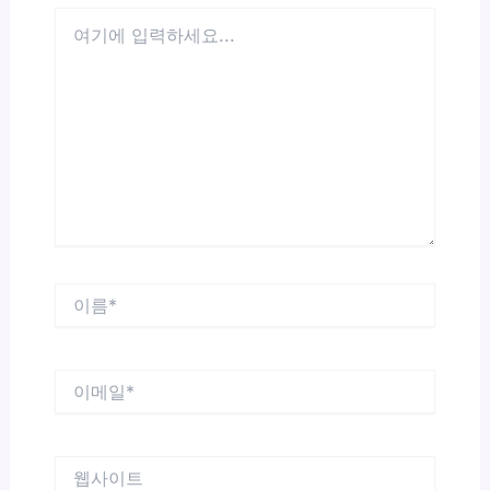
여
기
에
입
력
하
세
요...
이
름
*
이
메
일
*
웹
사