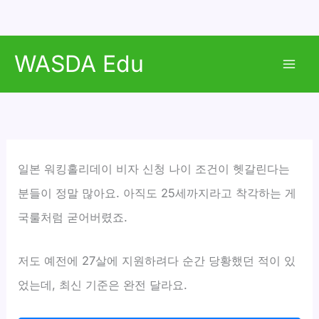
콘
WASDA Edu
텐
Mai
츠
로
Men
건
너
뛰
일본 워킹홀리데이 비자 신청 나이 조건이 헷갈린다는
기
분들이 정말 많아요. 아직도 25세까지라고 착각하는 게
국룰처럼 굳어버렸죠.
저도 예전에 27살에 지원하려다 순간 당황했던 적이 있
었는데, 최신 기준은 완전 달라요.