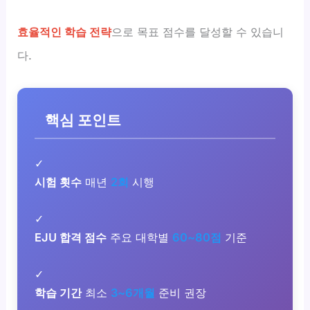
효율적인 학습 전략
으로 목표 점수를 달성할 수 있습니
다.
핵심 포인트
✓
시험 횟수
매년
2회
시행
✓
EJU 합격 점수
주요 대학별
60~80점
기준
✓
학습 기간
최소
3~6개월
준비 권장