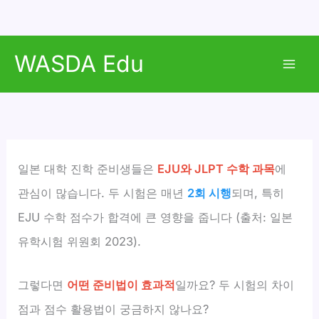
콘
WASDA Edu
텐
Mai
츠
로
Men
건
너
뛰
일본 대학 진학 준비생들은
EJU와 JLPT 수학 과목
에
기
관심이 많습니다. 두 시험은 매년
2회 시행
되며, 특히
EJU 수학 점수가 합격에 큰 영향을 줍니다 (출처: 일본
유학시험 위원회 2023).
그렇다면
어떤 준비법이 효과적
일까요? 두 시험의 차이
점과 점수 활용법이 궁금하지 않나요?