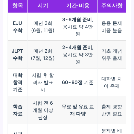
항목
시기
기간·비용
주의사항
3~6개월 준비
,
EJU
매년 2회
응용 문제
응시료 약 4만
수학
(6월, 11월)
비중 높음
원
2~4개월 준비
,
JLPT
매년 2회
기초 개념
응시료 약 3만
수학
(7월, 12월)
위주 출제
원
대학
시험 후 합
대학별 차
합격
격자 발표
60~80점
기준
이 존재
기준
시
시험 전 6
학습
무료 및 유료 교
출제 경향
개월 이상
자료
재 다양
반영 필요
권장
문제별 배