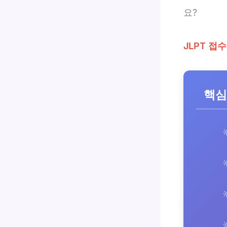
요?
JLPT 접
핵심