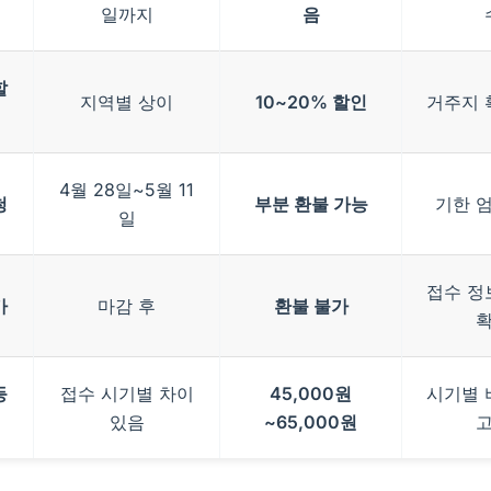
일까지
음
할
지역별 상이
10~20% 할인
거주지 
4월 28일~5월 11
청
부분 환불 가능
기한 
일
접수 정
가
마감 후
환불 불가
등
접수 시기별 차이
45,000원
시기별 
있음
~65,000원