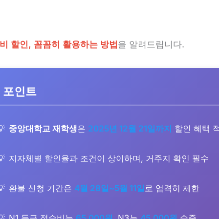
수비 할인, 꼼꼼히 활용하는 방법
을 알려드립니다.
 포인트
중앙대학교 재학생
은
2025년 12월 21일까지
할인 혜택 
지자체별 할인율과 조건이 상이하며, 거주지 확인 필수
환불 신청 기간은
4월 28일~5월 11일
로 엄격히 제한
N1 등급 접수비는
65,000원
, N3는
45,000원
수준