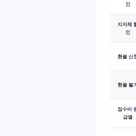
인
지자체 
인
환불 신
환불 불
접수비 
급별