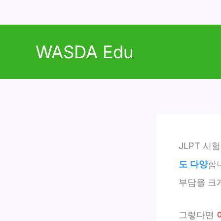
콘
텐
WASDA Edu
츠
로
건
너
뛰
기
JLPT 시
도 다양
합
부담을 크게
그렇다면